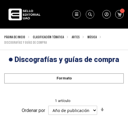
Mi 
Buscar
Página de inicio
Clasificación Tématica
Artes
Música
Discografías y guías de compra
Discografías y guías de compra
Formato
1
artículo
Fijar
Ordenar por
Dirección
Ascendent