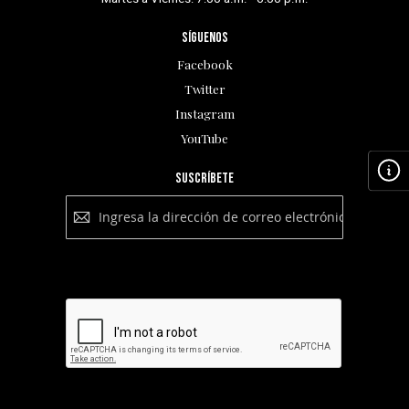
Síguenos
Facebook
Twitter
Instagram
YouTube
Suscríbete
Suscríbete
a
nuestro
boletín:
Suscribirse