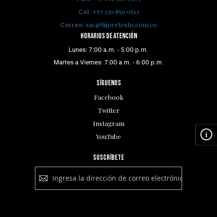
+57 320 850 0513
Cel:
sac@hipertexto.com.co
Correo:
Horarios de atención
Lunes: 7:00 a.m. - 5:00 p.m.
Martes a Viernes: 7:00 a.m. - 6:00 p.m.
Síguenos
Facebook
Twitter
Instagram
YouTube
Suscríbete
Suscríbete
a
nuestro
boletín:
Suscribirse