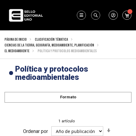
Mi 
Buscar
Página de inicio
Clasificación Tématica
Ciencias de la Tierra, geografía, medioambiente, planificación
El medioambiente
Política y protocolos medioambientales
Política y protocolos
medioambientales
Formato
1
artículo
Fijar
Ordenar por
Dirección