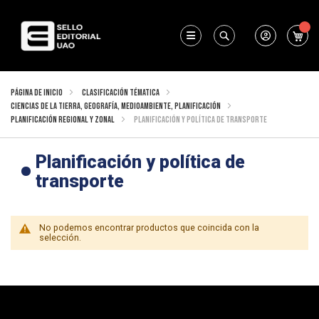
Mi 
Buscar
Página de inicio
Clasificación Tématica
Ciencias de la Tierra, geografía, medioambiente, planificación
Planificación regional y zonal
Planificación y política de transporte
Planificación y política de
transporte
No podemos encontrar productos que coincida con la
selección.