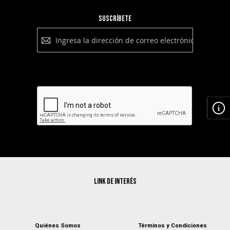
Suscríbete
Suscríbete
a
nuestro
boletín:
Suscribirse
Link de interés
Quiénes Somos
Términos y Condiciones