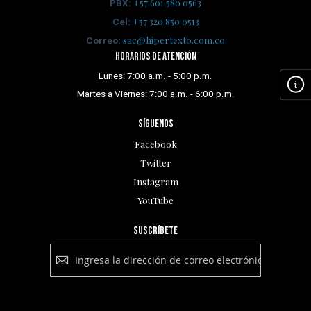
+57 601 580 0563
PBX:
+57 320 850 0513
Cel:
sac@hipertexto.com.co
Correo:
Horarios de atención
Lunes: 7:00 a.m. - 5:00 p.m.
Martes a Viernes: 7:00 a.m. - 6:00 p.m.
Síguenos
Facebook
Twitter
Instagram
YouTube
Suscríbete
Suscríbete
a
nuestro
boletín:
Suscribirse