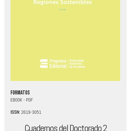
Saltar
Formatos
al
EBOOK
- PDF
comienzo
de
ISSN:
2619-3051
la
galería
Cuadernos del Doctorado 2
de