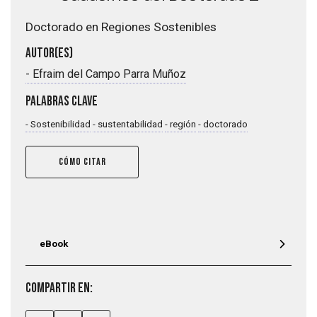
imágenes
Doctorado en Regiones Sostenibles
Autor(es)
-
Efraim del Campo Parra Muñoz
Palabras clave
-
Sostenibilidad
-
sustentabilidad
-
región
-
doctorado
CÓMO CITAR
eBook
Compartir en: