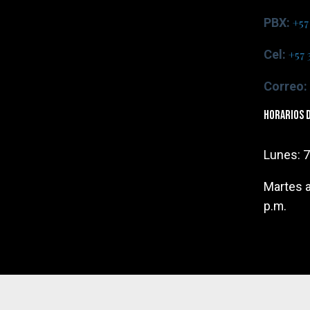
PBX:
+57
Cel:
+57 
Correo:
Horarios 
Lunes: 7
Martes a
p.m.