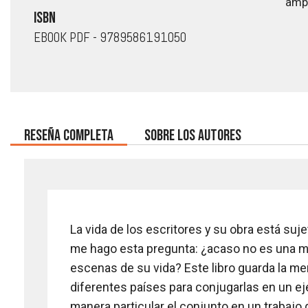
ampl
la
ISBN
galería
EBOOK
PDF - 9789586191050
de
imágenes
RESEÑA COMPLETA
SOBRE LOS AUTORES
La vida de los escritores y su obra está su
me hago esta pregunta: ¿acaso no es una mir
escenas de su vida? Este libro guarda la m
diferentes países para conjugarlas en un eje
manera particular el conjunto en un trabajo