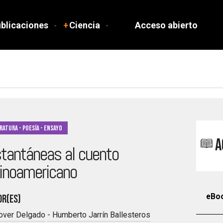
blicaciones
Ciencia
Acceso abierto
ratura - Poesía - Ensayo
A
stantáneas al cuento
tinoamericano
eBo
or(es)
over Delgado
-
Humberto Jarrín Ballesteros