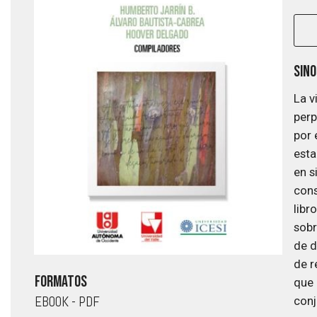
Sino
La v
perp
por 
esta
en s
cons
libr
sobr
de d
Saltar
de r
al
Formatos
que 
comienzo
EBOOK
- PDF
conj
de