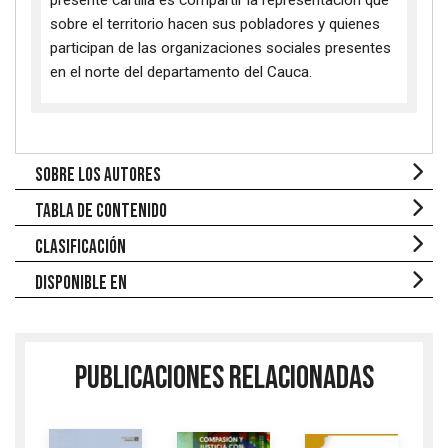
presente cartilla es compartir la representación que
sobre el territorio hacen sus pobladores y quienes
participan de las organizaciones sociales presentes
en el norte del departamento del Cauca.
SOBRE LOS AUTORES
TABLA DE CONTENIDO
CLASIFICACIÓN
Disponible en
Ética-
Estética
y
Compasión
Territorio,
Ambiente-
y
PUBLICACIONES RELACIONADAS
cultura
Sostenibilidad:
justicia
y
Reflexiones
con los
pueblo
y
animales