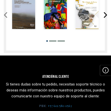
Estudios
Alfredo
de Caso
Rodrigo
Wagner
Jesus
Berno de
Ocampo
German
Almeida
eBook
Acceso
Giraldo
Ayala
Rosa
COP $
Impreso
abierto
Osorio
Elizabeth
35.000
Renata
Acevedo
COP $
Impreso
Moreno
Marin
35.000
Quintero
Jesus
Eivar
Alfonso
Fernando
Florez
Vargas
Lopez
Vargas
Hernando
Atención al cliente
Uribe
Si tienes dudas sobre tu pedido, necesitas soporte técnico o
deseas más información sobre nuestros productos, puedes
comunicarte con nuestro equipo de soporte al cliente:
+57 601 580 0563
PBX: