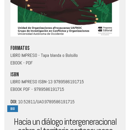
Saltar
Formatos
al
LIBRO IMPRESO
- Tapa blanda o Bolsillo
comienzo
EBOOK
- PDF
de
la
ISBN
galería
LIBRO IMPRESO ISBN-13 9789586191715
de
EBOOK
PDF - 9789586191715
imágenes
DOI:
10.52811/UAO.9789586191715
BIO
Hacia un diálogo intergeneracional