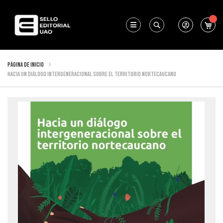
Mi 
Buscar
Página de inicio
Hacia un diálogo intergeneracional sobre el territorio nortecaucano
Saltar
al
final
de
la
galería
de
imágenes