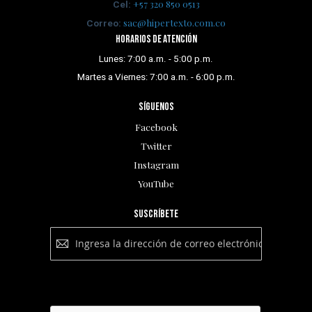
+57 320 850 0513
Cel:
sac@hipertexto.com.co
Correo:
Horarios de atención
Lunes: 7:00 a.m. - 5:00 p.m.
Martes a Viernes: 7:00 a.m. - 6:00 p.m.
Síguenos
Facebook
Twitter
Instagram
YouTube
Suscríbete
Suscríbete
a
nuestro
boletín:
Suscribirse