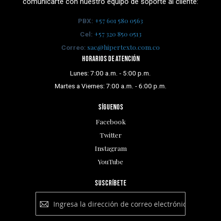
comunicarte con nuestro equipo de soporte al cliente:
+57 601 580 0563
PBX:
+57 320 850 0513
Cel:
sac@hipertexto.com.co
Correo:
Horarios de atención
Lunes: 7:00 a.m. - 5:00 p.m.
Martes a Viernes: 7:00 a.m. - 6:00 p.m.
Síguenos
Facebook
Twitter
Instagram
YouTube
Suscríbete
Suscríbete
a
nuestro