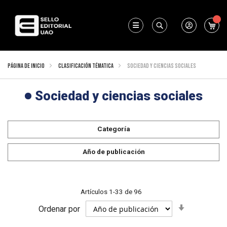
Mi 
Buscar
Página de inicio
Clasificación Tématica
Sociedad y ciencias sociales
Sociedad y ciencias sociales
Categoría
Año de publicación
Artículos
1
-
33
de
96
Fijar
Ordenar por
Dirección
Ascendent