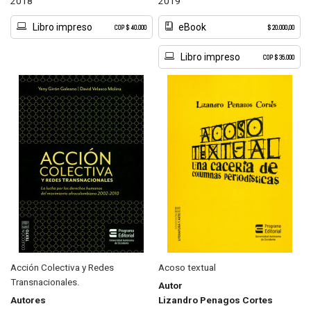
2018
2019
Libro impreso
eBook
COP $ 40.000
$ 20.000,00
Libro impreso
COP $ 35.000
Acción Colectiva y Redes
Acoso textual
Transnacionales.
Autor
Autores
Lizandro Penagos Cortes