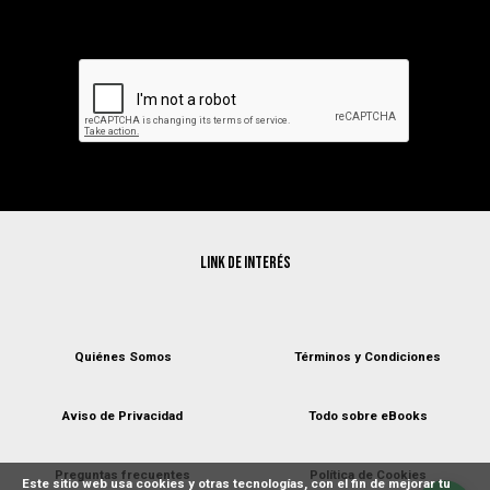
boletín:
Suscribirse
Link de interés
Quiénes Somos
Términos y Condiciones
Aviso de Privacidad
Todo sobre eBooks
Preguntas frecuentes
Política de Cookies
Este sitio web usa cookies y otras tecnologías, con el fin de mejorar tu