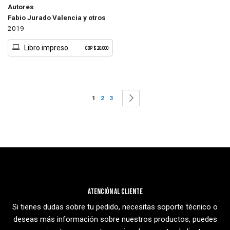
Autores
Fabio Jurado Valencia y otros
2019
Libro impreso
COP $ 20.000
Page
You're currently reading page
Page
Page
Page
Siguiente
1
2
3
Atención al cliente
Si tienes dudas sobre tu pedido, necesitas soporte técnico o
deseas más información sobre nuestros productos, puedes